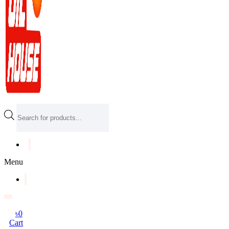
Products
search
Menu
৳
0
Cart