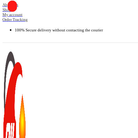
Skip
About Us
Shop
to
My account
content
Order Tracking
100% Secure delivery without contacting the courier