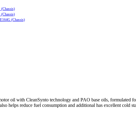
 (Chassis)
 (Chassis)
ZE164G (Chassis)
or oil with CleanSynto technology and PAO base oils, formulated for 
 also helps reduce fuel consumption and additional has excellent cold star