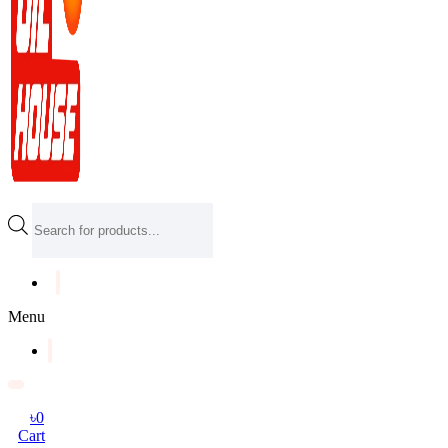
Products
search
Menu
৳
0
Cart