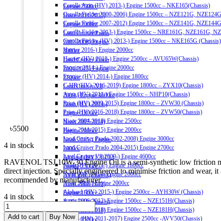
Corolla Axio (HV) 2013-) Engine 1500cc – NKE165(Chassis)
Engine 2500cc
Corolla Fielder 2000-2006) Engine 1500cc – NZE121G, NZE124G
Hiace 2011-2015)
Corolla Fielder 2007-2012) Engine 1500cc – NZE141G, NZE144G
Engine 2000cc
Corolla Fielder 2013-) Engine 1500cc – NRE161G, NZE161G, N
Land Cruiser Prado
Corolla Fielder (HV) 2013-) Engine 1500cc – NKE165G (Chassis)
2002-2008) Engine
Harrier 2016-) Engine 2000cc
3000cc
Harrier (HV) 2013-) Engine 2500cc – AVU65W(Chassis)
Land Cruiser Prado
Esquire 2014-) Engine 2000cc
2004-2015) Engine
Esquire (HV) 2014-) Engine 1800cc
2700cc
C-HR (HV) 2016-2019) Engine 1800cc – ZYX10(Chassis)
Land Cruiser V8
Aqua (HV) 2011-) Engine 1500cc – NHP10(Chassis)
2009-) Engine 4600cc
Prius (HV) 2009-2015) Engine 1800cc – ZVW30 (Chassis)
Noah (HV) 2014-)
Prius (HV) 2016-2018) Engine 1800cc – ZVW50(Chassis)
Engine 1800cc
Hiace 2004-2010) Engine 2500cc
Noah 2007-2014)
৳
5500
Hiace 2011-2015) Engine 2000cc
Engine 2000cc
Land Cruiser Prado 2002-2008) Engine 3000cc
Noah 2015-) Engine
4 in stock
Land Cruiser Prado 2004-2015) Engine 2700cc
2000cc
Land Cruiser V8 2009-) Engine 4600cc
Alphard (HV) 2015-)
RAVENOL TSJ 10W-30 Engine Oil is a semi-synthetic low friction mot
Noah (HV) 2014-) Engine 1800cc
Engine 2500cc –
direct injection. Specially engineered to minimise friction and wear, it
Noah 2007-2014) Engine 2000cc
AYH30W (Chassis)
recommended by manufacturer.
Noah 2015-) Engine 2000cc
Auris 2006-2012)
Alphard (HV) 2015-) Engine 2500cc – AYH30W (Chassis)
Engine 1500cc –
4 in stock
Auris 2006-2012) Engine 1500cc – NZE151H(Chassis)
NZE151H(Chassis)
Ravenol
Auris 2013-2018) Engine 1500cc – NZE181H(Chassis)
Auris 2013-2018)
TSJ
Add to cart
Buy Now
Camry (HV) 2011-2017) Engine 2500cc -AVV50(Chassis)
Engine 1500cc –