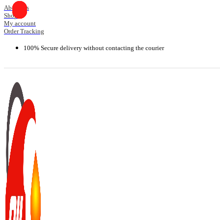
Skip
About Us
Shop
to
My account
content
Order Tracking
100% Secure delivery without contacting the courier