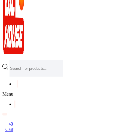
Products
search
Menu
৳
0
Cart