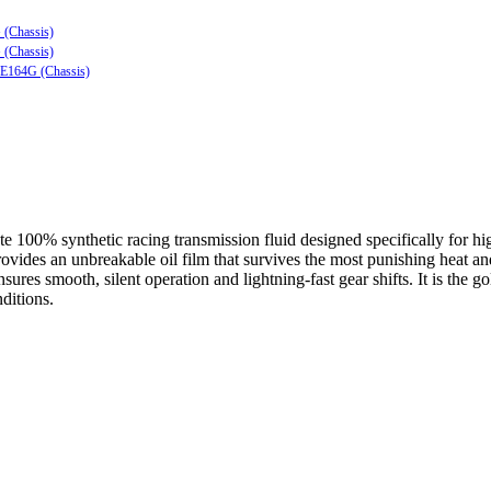
 (Chassis)
 (Chassis)
ZE164G (Chassis)
te
100% synthetic racing transmission fluid designed specifically for hi
ovides an unbreakable oil film that survives the most punishing heat a
sures smooth, silent operation and lightning-fast gear shifts.
It is the g
ditions.