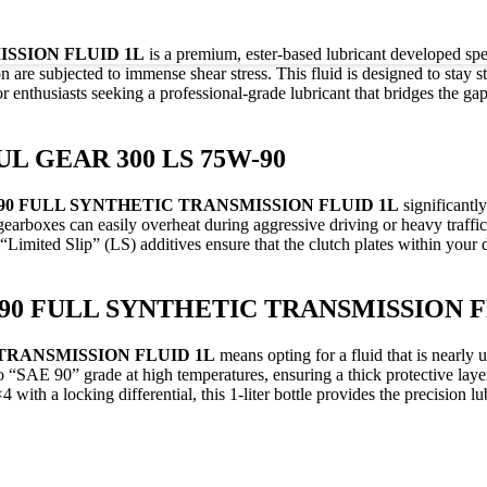
ISSION FLUID 1L
is a premium, ester-based lubricant developed spec
on are subjected to immense shear stress.
This fluid is designed to stay 
r enthusiasts seeking a professional-grade lubricant that bridges the g
OTUL GEAR 300 LS 75W-90
-90 FULL SYNTHETIC TRANSMISSION FLUID 1L
significantl
gearboxes can easily overheat during aggressive driving or heavy traffi
 “Limited Slip” (LS) additives ensure that the clutch plates within your
-90 FULL SYNTHETIC TRANSMISSION F
 TRANSMISSION FLUID 1L
means opting for a fluid that is nearly 
so “SAE 90” grade at high temperatures, ensuring a thick protective la
th a locking differential, this 1-liter bottle provides the precision lub