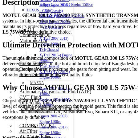
Description
Eclipse Cross 2018-) Engine 1500cc
2016) Engine 2000cc
LEXUS
– CR6(Chassis)
MOTUL GEAR 300 LS 75W-90 FULL SYNTHETIC TRANSM
NX 300h (HV) 2014-) 2500cc
Accord (HV) 2017-
systems.
In high-performance vehicles, the differential and transmissi
Engine Oil
2020) Engine 2000cc
maintains its protective thickness regardless of how hard you drive.
Fo
– CR7(Chassis)
Car Oil
LS 75W-90
is the definitive choice.
NISSAN
Commercial Oil
X-Trail 2007-2013)
Motorbike Oil
Ultimate Drivetrain Protection with M
Engine 2000cc –
Fluids & Additives
T31(Chassis)
X-Trail 2013-) Engine
Additives
The unique chemical composition of
MOTUL GEAR 300 LS 75W
2000cc –
Brake Fluid
delivered to the wheels. In the hot and humid climate of Bangladesh, 
T32(Chassis)
Coolant Water
operating temperatures, protecting the gears from pitting and wear.
Its
X-Trail (HV) 2015-)
Power Steering Fluid
vibration often found with lower-quality fluids.
Engine 2000cc
Transmission Oil
MAZDA
Why Choose MOTUL GEAR 300 LS 75W
Axela 2011-) Engine
Automatic Transmission Fluid (ATF)
1500cc
CVT Fluid
Roadstar 2015-) MX-
Choosing
MOTUL GEAR 300 LS 75W-90 FULL SYNTHETIC
Differential Fluid
5 -1500cc
level of extreme-pressure protection for hypoid gears.
This fluid is al
Manual Transmission Fluid (MTF)
MITSUBISHI
vehicles like the Nissan GT-R, Mitsubishi Evo, Subaru STI, or any 4×4 wi
Lancer 2001-2007)
Accessories
exceptionally durable.
Engine 1500cc
COMBO PACK!
Lancer 2007-2017)
Air Filter
Engine 1500cc
AC/Cabin Filter