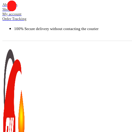
Skip
About Us
Shop
to
My account
content
Order Tracking
100% Secure delivery without contacting the courier