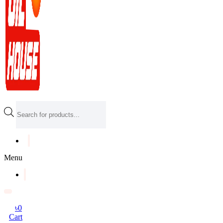
Products
search
Menu
৳
0
Cart