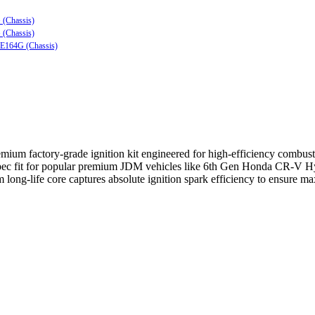
 (Chassis)
 (Chassis)
ZE164G (Chassis)
y-grade ignition kit engineered for high-efficiency combustion def
ory-spec fit for popular premium JDM vehicles like 6th Gen Honda CR-
 long-life core captures absolute ignition spark efficiency to ensure m