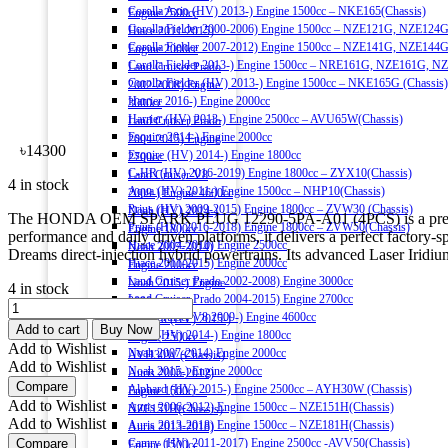
Corolla Axio (HV) 2013-) Engine 1500cc – NKE165(Chassis)
Engine 2500cc
Corolla Fielder 2000-2006) Engine 1500cc – NZE121G, NZE124G
Hiace 2011-2015)
Corolla Fielder 2007-2012) Engine 1500cc – NZE141G, NZE144G
Engine 2000cc
Corolla Fielder 2013-) Engine 1500cc – NRE161G, NZE161G, N
Land Cruiser Prado
Corolla Fielder (HV) 2013-) Engine 1500cc – NKE165G (Chassis)
2002-2008) Engine
Harrier 2016-) Engine 2000cc
3000cc
Harrier (HV) 2013-) Engine 2500cc – AVU65W(Chassis)
Land Cruiser Prado
Esquire 2014-) Engine 2000cc
2004-2015) Engine
৳
14300
Esquire (HV) 2014-) Engine 1800cc
2700cc
C-HR (HV) 2016-2019) Engine 1800cc – ZYX10(Chassis)
Land Cruiser V8
4 in stock
Aqua (HV) 2011-) Engine 1500cc – NHP10(Chassis)
2009-) Engine 4600cc
Prius (HV) 2009-2015) Engine 1800cc – ZVW30 (Chassis)
Noah (HV) 2014-)
The HONDA OEM SPARK PLUG 12290-5PA-A01 (4PCS) is a premium factor
Prius (HV) 2016-2018) Engine 1800cc – ZVW50(Chassis)
Engine 1800cc
performance and daily driven platforms, it delivers a perfect fact
Hiace 2004-2010) Engine 2500cc
Noah 2007-2014)
Dreams direct-injection hybrid powertrains. Its advanced Laser Iridium
Hiace 2011-2015) Engine 2000cc
Engine 2000cc
Land Cruiser Prado 2002-2008) Engine 3000cc
Noah 2015-) Engine
4 in stock
Land Cruiser Prado 2004-2015) Engine 2700cc
2000cc
HONDA
Land Cruiser V8 2009-) Engine 4600cc
Alphard (HV) 2015-)
OEM
Add to cart
Buy Now
Noah (HV) 2014-) Engine 1800cc
Engine 2500cc –
SPARK
Add to Wishlist
Noah 2007-2014) Engine 2000cc
AYH30W (Chassis)
PLUG
Add to Wishlist
Noah 2015-) Engine 2000cc
Auris 2006-2012)
12290-
Compare
Alphard (HV) 2015-) Engine 2500cc – AYH30W (Chassis)
Engine 1500cc –
5PA-
Add to Wishlist
Auris 2006-2012) Engine 1500cc – NZE151H(Chassis)
NZE151H(Chassis)
A01
Add to Wishlist
Auris 2013-2018) Engine 1500cc – NZE181H(Chassis)
Auris 2013-2018)
(4PCS)
Compare
Camry (HV) 2011-2017) Engine 2500cc -AVV50(Chassis)
Engine 1500cc –