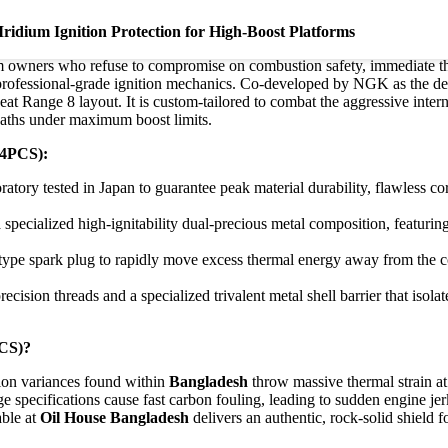
ium Ignition Protection for High-Boost Platforms
owners who refuse to compromise on combustion safety, immediate thrott
rofessional-grade ignition mechanics. Co-developed by NGK as the def
Heat Range 8 layout. It is custom-tailored to combat the aggressive inte
paths under maximum boost limits.
4PCS):
ratory tested in Japan to guarantee peak material durability, flawless c
 specialized high-ignitability dual-precious metal composition, featurin
type spark plug to rapidly move excess thermal energy away from the co
cision threads and a specialized trivalent metal shell barrier that isola
CS)?
tion variances found within
Bangladesh
throw massive thermal strain at
 specifications cause fast carbon fouling, leading to sudden engine jer
able at
Oil House Bangladesh
delivers an authentic, rock-solid shield 