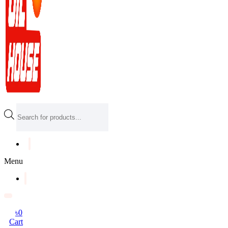
Products
search
Menu
৳
0
Cart