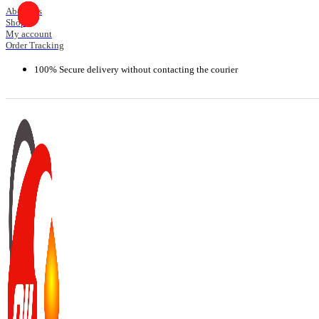
Skip
About Us
Shop
to
My account
content
Order Tracking
100% Secure delivery without contacting the courier