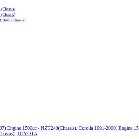
 (Chassis)
 (Chassis)
ZE164G (Chassis)
07) Engine 1500cc - NZT240(Chassis)
,
Corolla 1991-2000) Engine 15
hassis)
,
TOYOTA