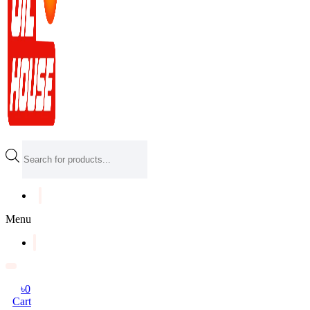
Products
search
Menu
৳
0
Cart