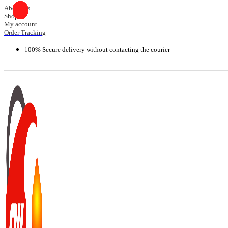
Skip
About Us
Shop
to
My account
content
Order Tracking
100% Secure delivery without contacting the courier