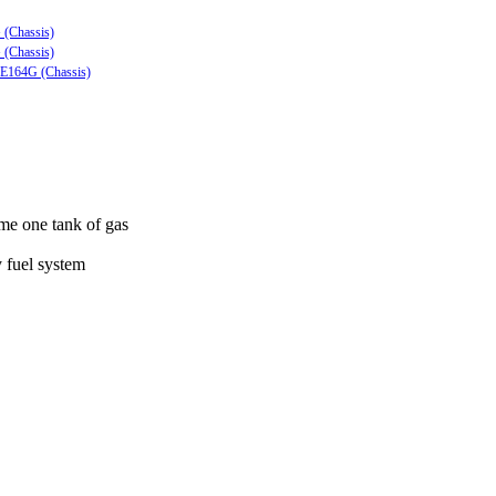
 (Chassis)
 (Chassis)
ZE164G (Chassis)
ume one tank of gas
y fuel system